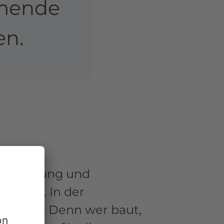
mmende
en.
rantwortung und
ndelns. In der
adition. Denn wer baut,