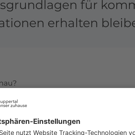
sgrundlagen für ko
tionen erhalten bleib
enau?
hen ökologischen Zielen, sozialer Ve
 den Mittelpunkt ihres Denkens und Ha
chhaltigkeit im Grunde eine lange Tr