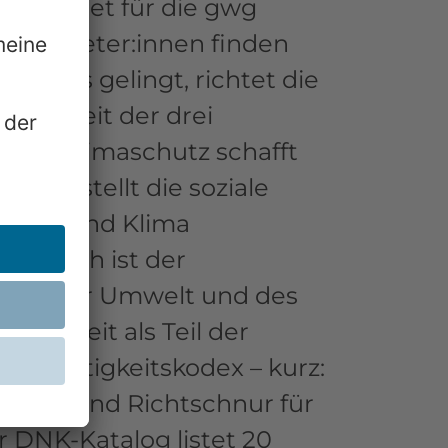
bedeutet für die gwg
en. Mieter:innen finden
it das gelingt, richtet die
ngigkeit der drei
- und Klimaschutz schafft
abei stellt die soziale
mwelt und Klima
ließlich ist der
 Wohle der Umwelt und des
ltigkeit als Teil der
chhaltigkeitskodex – kurz:
haft sind Richtschnur für
 DNK-Katalog listet 20