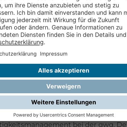
m zu schaffen und zu bewirtschaften, 
hen ein Dach über dem Kopf anzubiet
es Zuhause, heute und in Zukunft. Dam
osophie an der wechselseitigen Abhä
 aus: Erst die Rücksicht auf Umwelt
damit ein gutes Leben in Wuppertal. D
ss alle Maßnahmen zum Schutz von U
ht zulasten der Mieter:innen gehen. Sch
 Maßgabe für alles, was die gwg zum
rnimmt. Bei der Umsetzung von Nachha
entiert sich die gwg am Deutschen Na
hen Leitlinien für die Wohnungswirtsc
tigkeitsmanagement bei der gwg. Der