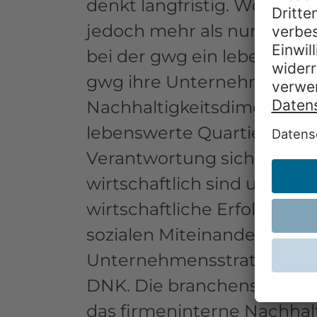
denkt langfristig. Wohnrau
jedoch mehr als nur Mensc
bei der gwg ein lebenswert
gwg ihre Unternehmensphil
Nachhaltigkeitsdimensionen
lebenswerte Quartiere und 
Verantwortung sicher, da
wirtschaftlich sind und nic
wirtschaftliche Erfolg die
sozialen Miteinanders unte
Unternehmensstrategie ori
DNK. Die branchenspezifisc
das firmeninterne Nachhal