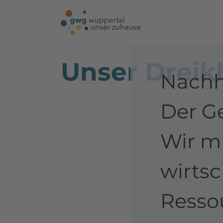
Unser Dreik
Nachha
Der Ge
Wir m
wirts
Resso